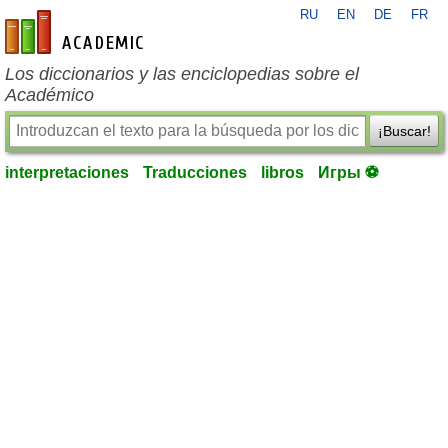
RU
EN
DE
FR
es-academic.com
Los diccionarios y las enciclopedias sobre el
Académico
¡Buscar!
interpretaciones
Traducciones
libros
Игры ⚽