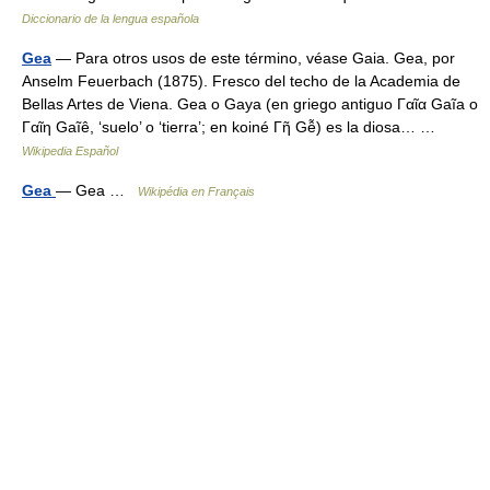
Diccionario de la lengua española
Gea
— Para otros usos de este término, véase Gaia. Gea, por
Anselm Feuerbach (1875). Fresco del techo de la Academia de
Bellas Artes de Viena. Gea o Gaya (en griego antiguo Γαῖα Gaĩa o
Γαῖη Gaĩê, ‘suelo’ o ‘tierra’; en koiné Γῆ Gễ) es la diosa… …
Wikipedia Español
Gea
— Gea …
Wikipédia en Français