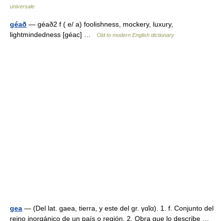
universale
géað
— géað2 f ( e/ a) foolishness, mockery, luxury,
lightmindedness [géac] …
Old to modern English dictionary
gea
— (Del lat. gaea, tierra, y este del gr. γαῖα). 1. f. Conjunto del
reino inorgánico de un país o región. 2. Obra que lo describe …