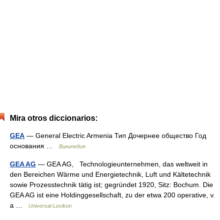
Mira otros diccionarios:
GEA
— General Electric Armenia Тип Дочернее общество Год
основания …
Википедия
GEA AG
— GEA AG, Technologieunternehmen, das weltweit in
den Bereichen Wärme und Energietechnik, Luft und Kältetechnik
sowie Prozesstechnik tätig ist; gegründet 1920, Sitz: Bochum. Die
GEA AG ist eine Holdinggesellschaft, zu der etwa 200 operative, v.
a …
Universal-Lexikon