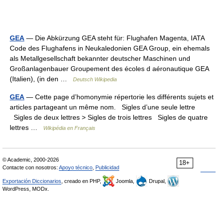
GEA
— Die Abkürzung GEA steht für: Flughafen Magenta, IATA
Code des Flughafens in Neukaledonien GEA Group, ein ehemals
als Metallgesellschaft bekannter deutscher Maschinen und
Großanlagenbauer Groupement des écoles d aéronautique GEA
(Italien), (in den …
Deutsch Wikipedia
GEA
— Cette page d’homonymie répertorie les différents sujets et
articles partageant un même nom. Sigles d’une seule lettre
Sigles de deux lettres > Sigles de trois lettres Sigles de quatre
lettres …
Wikipédia en Français
© Academic, 2000-2026
18+
Contacte con nosotros:
Apoyo técnico
,
Publicidad
Exportación Diccionarios
, creado en PHP,
Joomla,
Drupal,
WordPress, MODx.